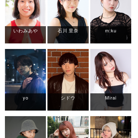
いわみあや
石川 里奈
m:ku
yo
シドウ
Mirai