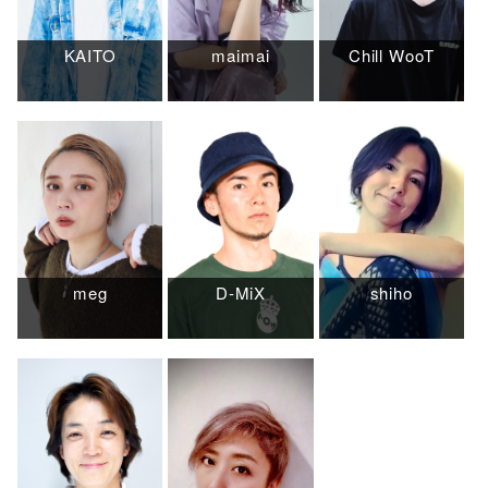
KAITO
maimai
Chill WooT
meg
D-MiX
shiho