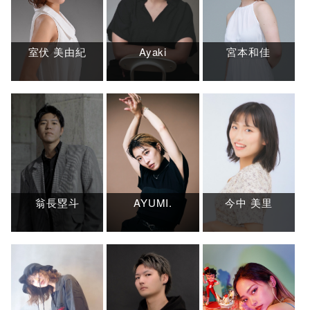
室伏 美由紀
Ayaki
宮本和佳
翁長塁斗
AYUMI.
今中 美里