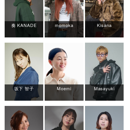
奏 KANADE
momoka
Kisana
坂下 智子
Moemi
Masayuki