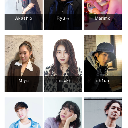
Akashio
Ryu→
Marimo
Miyu
misaki
sh1on