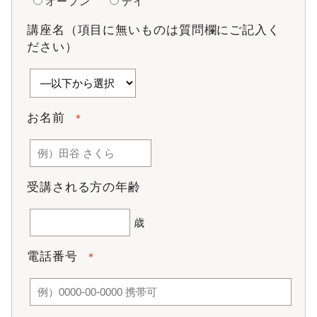
員証を当社に返還しなければなりません。
オープン
デイ
第6条 譲渡及び名義変更
講座名（項目に無いものは質問欄にご記入く
本スタジオの会員資格の譲渡及び本人以外の名義変更はでき
ださい）
ません。
第7条 入会金、事務手数料
会員は規則に定める入会金及び事務手数料を支払うもの
とします。ただし、金額はキャンペーン等により変動す
お名前
＊
ることがあります。
一旦納入された入会金及び事務手数料は理由の如何にか
かわらず返還いたしません。
第8条 月会費及びチケット
受講される方の年齢
会員は規則に定める月会費をレッスン受講の有無に関わ
らず、所定の方法により支払うものとします。
歳
チケットは定める料金を現金にて支払うものとします。
チケットの譲渡及び本人以外の使用はできません。チケ
電話番号
ット期限後２ヶ月間連絡無しの場合、退会扱いとなりま
＊
す。 プライベートも最終レッスン後6ヶ月ご予約がない場
合、自動的に退会となります。
一旦納入された月会費、チケット代金は、理由の如何に
関わらず返還いたしません。