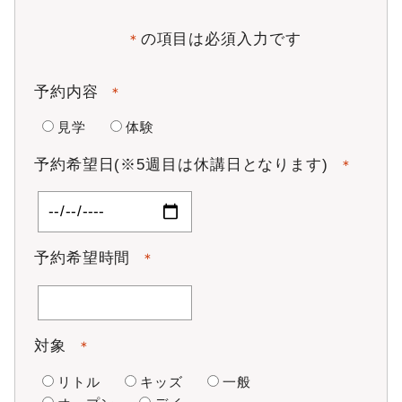
す。
第4条 会員資格
の項目は必須入力です
＊
本スタジオの入会資格は、以下の通りとします。
本スタジオの主旨に賛同し、本会則及び規則等の諸規則
予約内容
＊
を遵守できる方。
未成年者の場合には親権者の同意がある方。
見学
体験
心臓病・高血圧・皮膚病・伝染病・精神病及びこれに類
する疾病のない方。
予約希望日(※5週目は休講日となります)
＊
医師から運動を禁止されていない方。
成年被後見人・被保佐人でない方。
反社会勢力ではない方。
当社が審査を行い、適正と認めた方。
第5条 会員証（メンバーサイト登録）
予約希望時間
＊
当社は、会員に対して会員証を発行し、会員は以下のように
会員証を取り扱うものとします。
会員は本スタジオ利用にあたり、レッスン開始前に会員
証を提出しなければなりません。
対象
＊
会員証は記名された本人のみが使用し、他人に譲渡・貸
与できません。
リトル
キッズ
一般
会員は退会または会員資格を喪失した場合、速やかに会