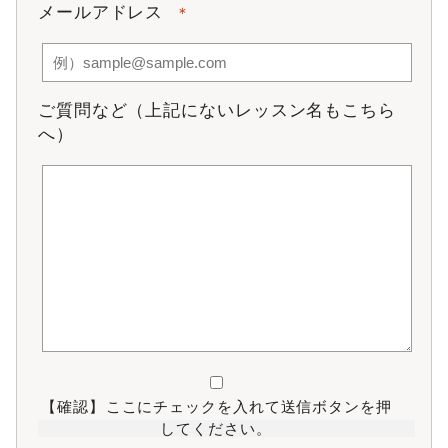
メールアドレス
＊
第9条 月会費等の変更
入会金及び事務手数料、月会費等が社会・経済情勢の変動に
より不相当なものとなった場合、変更することができるもの
とします。
ご質問など（上記にないレッスン名もこちら
第10条 月謝の支払方法
へ）
月謝の支払方法は、クレジットカード決済とし、毎月20
日に翌月分月謝を引き落とすものとします。何らかの理
由で店頭決済・口座振替の場合、毎月27日に精算・引き
落とすものとします。口座振替の場合、金額変更時に手
数料がかかります。
月謝振替不能時、当スクールから電話・メールでの告知
があった場合、当スクール受付にて現金、もしくは指定
の銀行口座へ振込みにて未納月謝及び手数料500円（税
別）を納入するものとします。
第11条 休会
本スタジオは、怪我・病気の場合のみ休会を認めます。休会
手続の受付期限は、毎月10日を期日とし、受付月の翌月から
【確認】
ここにチェックを入れて送信ボタンを押
休会とします。休会手数料2,000円（税別）は必要となりま
す。休会後はそれまでの振替チケットは無効となります。
してください。