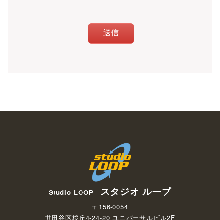
第12条 変更届
会員は氏名・住所・連絡先などの入会申込書記載事項に
変更があった場合には、速やかに変更の届出をするもの
とします。
コースの変更を希望する場合は、前月10日までに本スタ
ジオに所定の書類に署名、提出するものとします。
コース変更時に発生する月謝差額は、当スクール受付に
て現金で支払うものとします。コース変更後はそれまで
の振替チケットは無効となります。
第13条 退会
会員が本契約を解除しようとするときは、退会月の前月
10日までに当スタジオに届け出るものとします。
退会時に前月以前の月謝未納金がある場合は、全ての完
納の上、退会届を受理するものとします。又途中退会を
した場合でも月謝の返還はしません。
第14条 利用制限
次の各号の一つに該当する方はたとえ会員の場合でもレッス
スタジオ ループ
Studio LOOP
ンを受講することおよびスタジオ内への立ち入りができませ
ん。
〒156-0054
世田谷区桜丘4-24-20 ユニバーサルビル2F
酒気を帯びている方