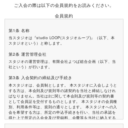
ご入会の際は以下の会員規約をお読みください。
会員規約
第1条 名称
当スタジオは『studio LOOP(スタジオループ)』（以下、本
スタジオという）と称します。
第2条 運営管理会社
スタジオの運営管理は、有限会社よつば総合企画（以下、当
社という）が行います。
第3条 入会契約の締結及び手続き
本スタジオは、会員制とします。 本スタジオに入会しようと
する方は、本会則及び規則等の諸契約を当社と締結しなけれ
ばなりません。当社は2に関して本会則及び規則等の契約書
として会員証を交付するものとします。 本スタジオの会員種
別、利用条件等は、規則の通りとします。 本スタジオへの入
会を希望する方は、所定の申込手続きを行い、当社の承認を
得た上で所定の入会金及び登録料、会費等を当社に納入する
ものとし、別途定める利用開始日から利用できるものとしま