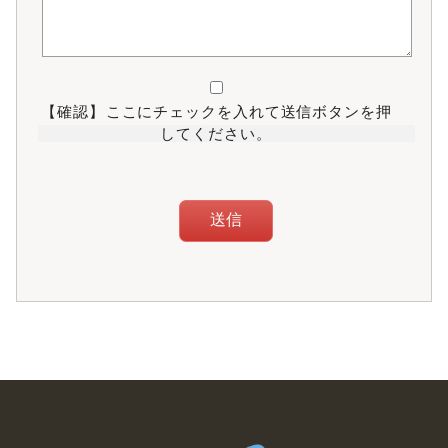
別）を納入するものとします。
第11条 休会
本スタジオは、怪我・病気の場合のみ休会を認めます。休会
手続の受付期限は、毎月10日を期日とし、受付月の翌月から
【確認】
ここにチェックを入れて送信ボタンを押
休会とします。休会手数料2,000円（税別）は必要となりま
す。休会後はそれまでの振替チケットは無効となります。
してください。
第12条 変更届
会員は氏名・住所・連絡先などの入会申込書記載事項に
変更があった場合には、速やかに変更の届出をするもの
とします。
コースの変更を希望する場合は、前月10日までに本スタ
ジオに所定の書類に署名、提出するものとします。
コース変更時に発生する月謝差額は、当スクール受付に
て現金で支払うものとします。コース変更後はそれまで
の振替チケットは無効となります。
第13条 退会
会員が本契約を解除しようとするときは、退会月の前月
10日までに当スタジオに届け出るものとします。
退会時に前月以前の月謝未納金がある場合は、全ての完