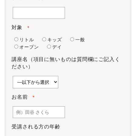
当社は、会員に対して会員証を発行し、会員は以下のように
会員証を取り扱うものとします。
会員は本スタジオ利用にあたり、レッスン開始前に会員
証を提出しなければなりません。
対象
＊
会員証は記名された本人のみが使用し、他人に譲渡・貸
与できません。
リトル
キッズ
一般
会員は退会または会員資格を喪失した場合、速やかに会
員証を当社に返還しなければなりません。
オープン
デイ
第6条 譲渡及び名義変更
講座名（項目に無いものは質問欄にご記入く
本スタジオの会員資格の譲渡及び本人以外の名義変更はでき
ださい）
ません。
第7条 入会金、事務手数料
会員は規則に定める入会金及び事務手数料を支払うもの
とします。ただし、金額はキャンペーン等により変動す
お名前
＊
ることがあります。
一旦納入された入会金及び事務手数料は理由の如何にか
かわらず返還いたしません。
第8条 月会費及びチケット
受講される方の年齢
会員は規則に定める月会費をレッスン受講の有無に関わ