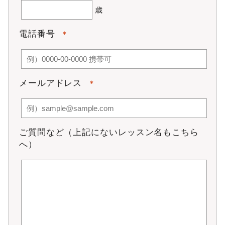
らず、所定の方法により支払うものとします。
歳
チケットは定める料金を現金にて支払うものとします。
チケットの譲渡及び本人以外の使用はできません。チケ
電話番号
ット期限後２ヶ月間連絡無しの場合、退会扱いとなりま
＊
す。 プライベートも最終レッスン後6ヶ月ご予約がない場
合、自動的に退会となります。
一旦納入された月会費、チケット代金は、理由の如何に
関わらず返還いたしません。
メールアドレス
＊
第9条 月会費等の変更
入会金及び事務手数料、月会費等が社会・経済情勢の変動に
より不相当なものとなった場合、変更することができるもの
とします。
ご質問など（上記にないレッスン名もこちら
第10条 月謝の支払方法
へ）
月謝の支払方法は、クレジットカード決済とし、毎月20
日に翌月分月謝を引き落とすものとします。何らかの理
由で店頭決済・口座振替の場合、毎月27日に精算・引き
落とすものとします。口座振替の場合、金額変更時に手
数料がかかります。
月謝振替不能時、当スクールから電話・メールでの告知
があった場合、当スクール受付にて現金、もしくは指定
の銀行口座へ振込みにて未納月謝及び手数料500円（税