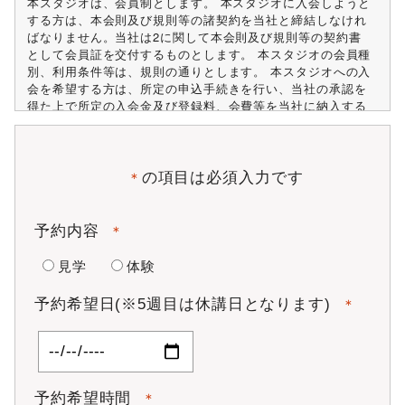
本スタジオは、会員制とします。 本スタジオに入会しようと
する方は、本会則及び規則等の諸契約を当社と締結しなけれ
ばなりません。当社は2に関して本会則及び規則等の契約書
として会員証を交付するものとします。 本スタジオの会員種
別、利用条件等は、規則の通りとします。 本スタジオへの入
会を希望する方は、所定の申込手続きを行い、当社の承認を
得た上で所定の入会金及び登録料、会費等を当社に納入する
ものとし、別途定める利用開始日から利用できるものとしま
す。
第4条 会員資格
の項目は必須入力です
＊
本スタジオの入会資格は、以下の通りとします。
本スタジオの主旨に賛同し、本会則及び規則等の諸規則
予約内容
＊
を遵守できる方。
未成年者の場合には親権者の同意がある方。
見学
体験
心臓病・高血圧・皮膚病・伝染病・精神病及びこれに類
する疾病のない方。
予約希望日(※5週目は休講日となります)
＊
医師から運動を禁止されていない方。
成年被後見人・被保佐人でない方。
反社会勢力ではない方。
当社が審査を行い、適正と認めた方。
第5条 会員証（メンバーサイト登録）
予約希望時間
＊