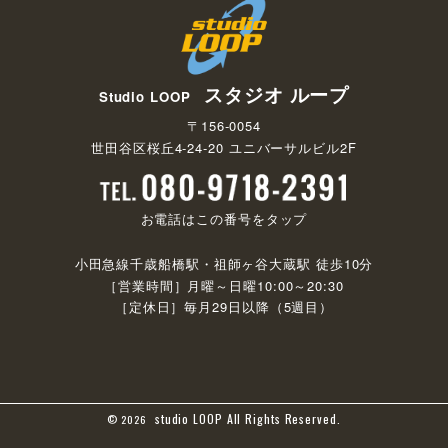
納の上、退会届を受理するものとします。又途中退会を
した場合でも月謝の返還はしません。
第14条 利用制限
次の各号の一つに該当する方はたとえ会員の場合でもレッス
スタジオ ループ
Studio LOOP
ンを受講することおよびスタジオ内への立ち入りができませ
ん。
〒156-0054
世田谷区桜丘4-24-20 ユニバーサルビル2F
酒気を帯びている方
刃物等危険物を持っている方
第15条 免責
お電話はこの番号をタップ
当社は本スタジオ内で発生した盗難・障害その他の事に
ついて一切の責任を負わないものとします。但し当社に
小田急線千歳船橋駅・祖師ヶ谷大蔵駅 徒歩10分
重大な過失があった場合はこの限りではありません。
［営業時間］月曜～日曜10:00～20:30
本スタジオで撮影された映像及び写真の著作権につい
［定休日］毎月29日以降（5週目）
て、特に定めのない限り本スタジオに帰属するものとし
ます。
第16条 損害賠償責任
会員及び同伴者が自己の責任に帰すべき事由により当社また
は第三者に損害を与えた場合には、その賠償責任を負うもの
studio LOOP All Rights Reserved.
© 2026
とします。